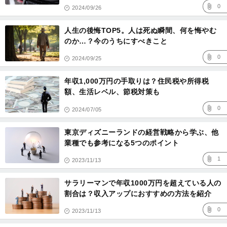
0
2024/09/26
人生の後悔TOP5。人は死ぬ瞬間、何を悔やむ
のか…？今のうちにすべきこと
0
2024/09/25
年収1,000万円の手取りは？住民税や所得税
額、生活レベル、節税対策も
0
2024/07/05
東京ディズニーランドの経営戦略から学ぶ、他
業種でも参考になる5つのポイント
1
2023/11/13
サラリーマンで年収1000万円を超えている人の
割合は？収入アップにおすすめの方法を紹介
0
2023/11/13