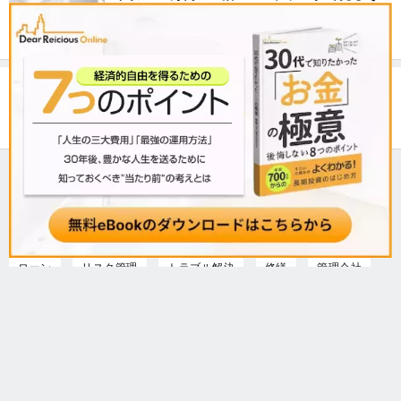
実態とは？
マンション退去費用の相場は？オーナー負担内
容と相場を解説
記事をタグから探す
マンション経営
物件紹介
証券
FX
投資信託
貯金
年金
保険
確定申告
働き方
暮らし
ローン
リスク管理
トラブル解決
修繕
管理会社
レバレッジ
海外不動産
団信
30代
40代
50代
老後
REIT
キャッシュフロー
ホーム
Dear Reicious onlineとは