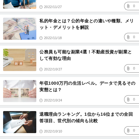
0
2022/11/27
私的年金とは？公的年金との違いや種類、メリ
ット・デメリットを解説
0
2022/11/18
公務員も可能な副業4選！不動産投資が副業と
して有効な理由
0
2022/10/27
年収1000万円の生活レベル。データで見るその
実態とは？
0
2022/10/24
退職理由ランキング。1位から16位までの全回
答項目、世代別の傾向も比較
0
2022/10/10