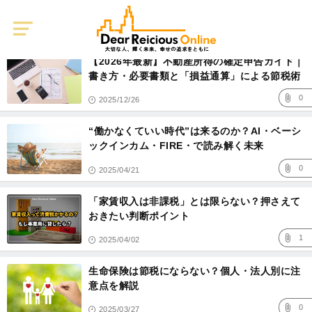
Dear
Reicious
ライフプラン
Online
記
事
【2026年最新】不動産所得の確定申告ガイド｜
一
覧
書き方・必要書類と「損益通算」による節税術
0
2025/12/26
“働かなくていい時代”は来るのか？AI・ベーシ
ックインカム・FIRE・で読み解く未来
0
2025/04/21
「家賃収入は非課税」とは限らない？押さえて
おきたい判断ポイント
1
2025/04/02
生命保険は節税にならない？個人・法人別に注
意点を解説
0
2025/03/27