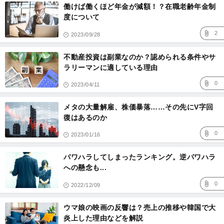
働けば働くほど年金が減額！？在職老齢年金制
度について
2
2023/09/28
不動産投資は副業なのか？認められる条件やサ
ラリーマンに適している理由
0
2023/04/11
メタの大量解雇、株価暴落……その先にV字回
復はあるのか
0
2023/01/16
パワハラしてしまったランキング。逆パワハラ
への懸念も...
0
2022/12/09
ウマ娘の映画の反響は？売上の推移や韓国で大
炎上した理由などを解説