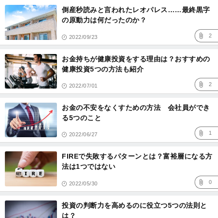
倒産秒読みと言われたレオパレス……最終黒字
の原動力は何だったのか？
2
2022/09/23
お金持ちが健康投資をする理由は？おすすめの
健康投資5つの方法も紹介
2
2022/07/01
お金の不安をなくすための方法 会社員ができ
る5つのこと
1
2022/06/27
FIREで失敗するパターンとは？富裕層になる方
法は1つではない
0
2022/05/30
投資の判断力を高めるのに役立つ5つの法則と
は？