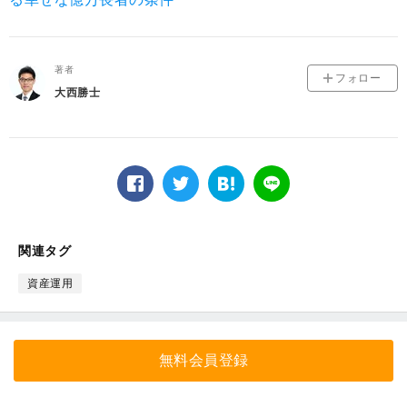
著者
フォロー
大西勝士
facebook
twitter
は
LINE
て
な
ブ
関連タグ
ッ
ク
資産運用
マ
ー
ク
無料会員登録