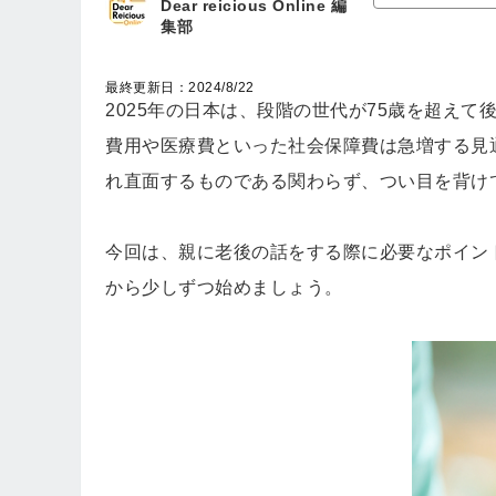
Dear reicious Online 編
集部
最終更新日：2024/8/22
2025年の日本は、段階の世代が75歳を超えて
費用や医療費といった社会保障費は急増する見
れ直面するものである関わらず、つい目を背け
今回は、親に老後の話をする際に必要なポイン
から少しずつ始めましょう。