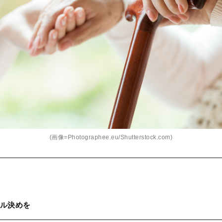
(画像=Photographee.eu/Shutterstock.com)
ル決めを