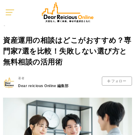
Dear
Reicious
Online
資産運用
0
2025/12/15
資産運用の相談はどこがおすすめ？専
門家7選を比較！失敗しない選び方と
無料相談の活用術
著者
フォロー
Dear reicious Online 編集部