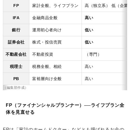
FP
家計全般、ライフプラン
高（独立系） 低（企業
IFA
金融商品全般
高い
銀行
運用初心者向け
低い
証券会社
株式・投信売買
低い
不動産会社
不動産投資
（専門）
税理士
税務全般、相続
高い
PB
富裕層向け全般
高い
（編集部作成）
FP（ファイナンシャルプランナー）──ライフプラン全
体を見直せる
FPは「家計のホームドクター」などとも呼ばれるお金の