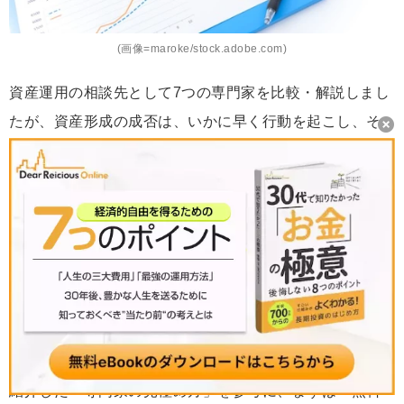
(画像=maroke/stock.adobe.com)
資産運用の相談先として7つの専門家を比較・解説しまし
たが、資産形成の成否は、いかに早く行動を起こし、そ
して
いかに信頼できる「パートナー」を見つけられるか
にかかっています。
家計全体を見直したいならFP
中立的に金融商品を選びたいならIFA
手間なく不労所得を目指したいなら不動産投資の専門
家
手軽にNISAから始めたいなら銀行・証券会社
紹介した「専門家の見極め方」を参考に、まずは「無料