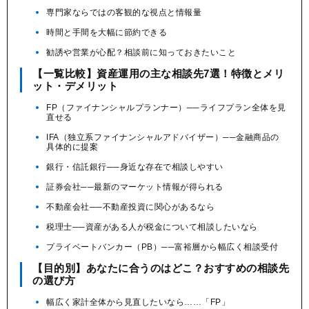
専門家ならではの客観的な視点と情報量
時間と手間を大幅に節約できる
勧誘や営業が心配？相談前に知っておきたいこと
【一覧比較】資産運用の主な相談先7選！特徴とメリ
ット・デメリット
FP（ファイナンシャルプランナー）──ライフプラン全体を見
直せる
IFA（独立系ファイナンシャルアドバイザー）──金融商品の
具体的に提案
銀行・信託銀行──身近な存在で相談しやすい
証券会社──最新のマーケット情報が得られる
不動産会社──不動産投資に関心があるなら
税理士──資産がある人が税金について相談したいなら
プライベートバンカー（PB）──富裕層から幅広く相談受付
【目的別】あなたに合うのはどこ？おすすめの相談先
の選び方
幅広く家計全体から見直したいなら……「FP」