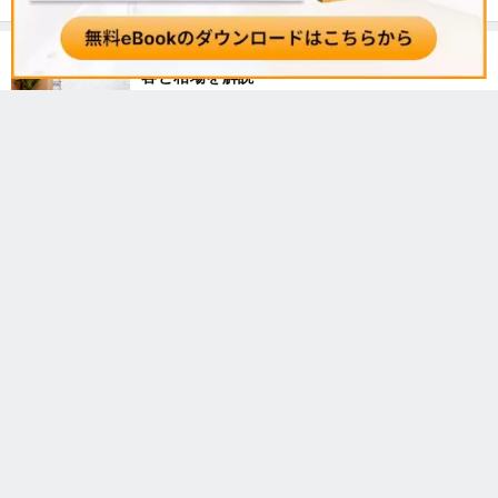
マンション退去費用の相場は？オーナー負担内
容と相場を解説
記事をタグから探す
マンション経営
物件紹介
証券
FX
投資信託
貯金
年金
保険
確定申告
働き方
暮らし
ローン
リスク管理
トラブル解決
修繕
管理会社
レバレッジ
海外不動産
団信
30代
40代
50代
老後
REIT
キャッシュフロー
© Copyright Century21 reicious All Rights Reserved.