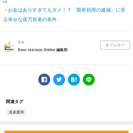
は
・
お金はありすぎてもダメ！？「限界効用の逓減」に見
る幸せな億万長者の条件
著者
フォロー
Dear reicious Online 編集部
facebook
twitter
は
LINE
て
な
ブ
関連タグ
ッ
ク
資産運用
マ
ー
ク