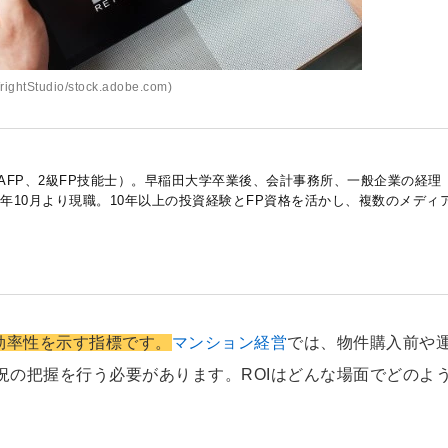
ghtStudio/stock.adobe.com)
AFP、2級FP技能士）。早稲田大学卒業後、会計事務所、一般企業の経理
7年10月より現職。10年以上の投資経験とFP資格を活かし、複数のメディ
効率性を示す指標です。
マンション経営
では、物件購入前や
況の把握を行う必要があります。ROIはどんな場面でどのよ