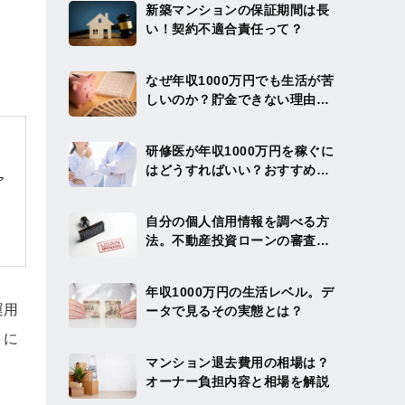
新築マンションの保証期間は長
い！契約不適合責任って？
なぜ年収1000万円でも生活が苦
しいのか？貯金できない理由と
まとまった資産を作る方法を解
説
研修医が年収1000万円を稼ぐに
はどうすればいい？おすすめの
ア
投資方法を解説
自分の個人信用情報を調べる方
法。不動産投資ローンの審査を
通りやすくするには？
年収1000万円の生活レベル。デ
運用
ータで見るその実態とは？
うに
マンション退去費用の相場は？
オーナー負担内容と相場を解説