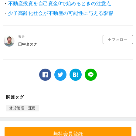
・
不動産投資を自己資金0で始めるときの注意点
・
少子高齢化社会が不動産の可能性に与える影響
著者
フォロー
田中タスク
facebook
twitter
は
LINE
て
な
ブ
関連タグ
ッ
ク
賃貸管理・運用
マ
ー
ク
無料会員登録