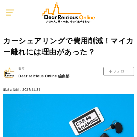
Dear
Reicious
Online
ライフプラン
0
2020/06/22
カーシェアリングで費用削減！マイカ
ー離れには理由があった？
著者
フォロー
Dear reicious Online 編集部
最終更新日：2024/11/21