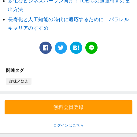
多忙なビジネスパーソン向け！TOEICの勉強時間の捻
出方法
長寿化と人工知能の時代に適応するために パラレル
キャリアのすすめ
facebook
twitter
は
LINE
て
な
ブ
関連タグ
ッ
ク
趣味／娯楽
マ
ー
ク
無料会員登録
ログインはこちら