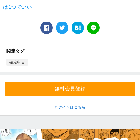
は1つでいい
facebook
twitter
は
LINE
て
な
ブ
関連タグ
ッ
ク
確定申告
マ
ー
ク
無料会員登録
ログインはこちら