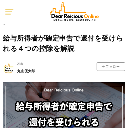
Dear
Reicious
Online
税金
0
2020/01/20
給与所得者が確定申告で還付を受けら
れる４つの控除を解説
著者
フォロー
丸山優太郎