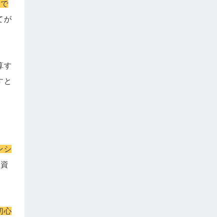
つで
てが
算す
すと
ンシ
投資
初心