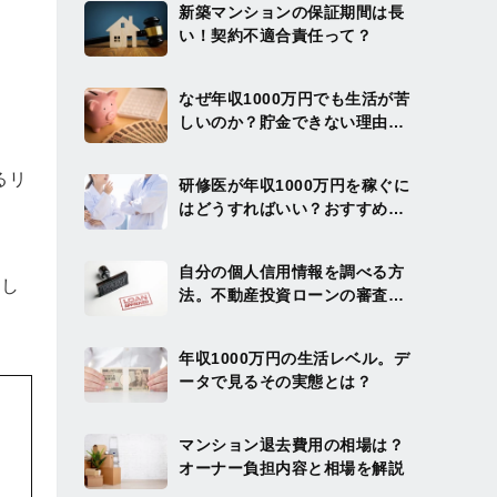
新築マンションの保証期間は長
い！契約不適合責任って？
なぜ年収1000万円でも生活が苦
しいのか？貯金できない理由と
まとまった資産を作る方法を解
説
るリ
研修医が年収1000万円を稼ぐに
はどうすればいい？おすすめの
投資方法を解説
自分の個人信用情報を調べる方
説し
法。不動産投資ローンの審査を
通りやすくするには？
年収1000万円の生活レベル。デ
ータで見るその実態とは？
マンション退去費用の相場は？
オーナー負担内容と相場を解説