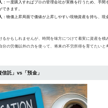
人
：一度購入すればプロの管理会社が実務を行うため、手間
ができます。
人
：物価上昇局面で価値が上昇しやすい現物資産を持ち、現
けるかもしれませんが、時間を味方につけて着実に資産を積
自分の労働以外の力を使って、将来の不労所得を育てたいと
。
資信託」vs「預金」