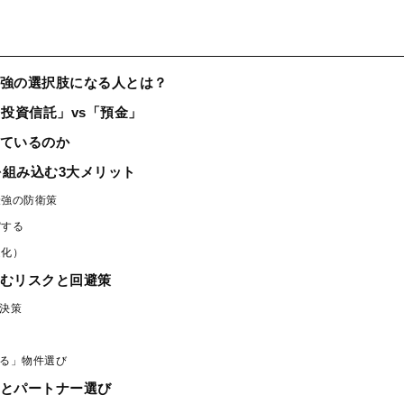
強の選択肢になる人とは？
投資信託」vs「預金」
ているのか
を組み込む3大メリット
最強の防衛策
縮する
進化）
むリスクと回避策
決策
る」物件選び
とパートナー選び