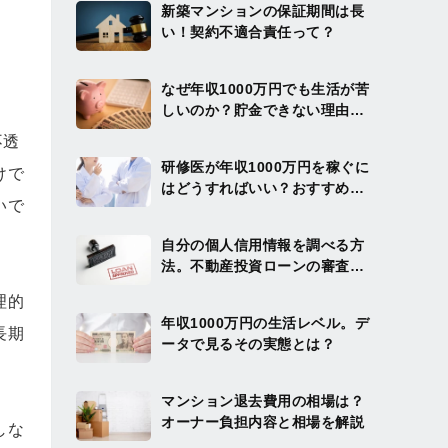
新築マンションの保証期間は長
い！契約不適合責任って？
なぜ年収1000万円でも生活が苦
しいのか？貯金できない理由と
まとまった資産を作る方法を解
不透
説
研修医が年収1000万円を稼ぐに
けで
はどうすればいい？おすすめの
いで
投資方法を解説
自分の個人信用情報を調べる方
法。不動産投資ローンの審査を
通りやすくするには？
理的
年収1000万円の生活レベル。デ
長期
ータで見るその実態とは？
マンション退去費用の相場は？
オーナー負担内容と相場を解説
しな