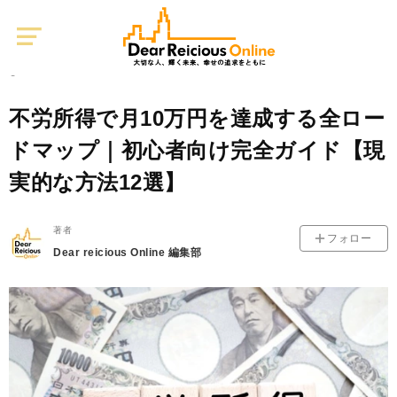
Dear
Reicious
Online
不動産投資
2
2025/09/12
不労所得で月10万円を達成する全ロー
ドマップ｜初心者向け完全ガイド【現
実的な方法12選】
著者
フォロー
Dear reicious Online 編集部