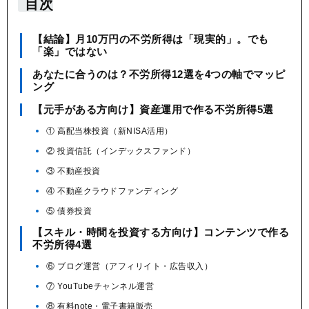
目次
【結論】月10万円の不労所得は「現実的」。でも
「楽」ではない
あなたに合うのは？不労所得12選を4つの軸でマッピ
ング
【元手がある方向け】資産運用で作る不労所得5選
① 高配当株投資（新NISA活用）
② 投資信託（インデックスファンド）
③ 不動産投資
④ 不動産クラウドファンディング
⑤ 債券投資
【スキル・時間を投資する方向け】コンテンツで作る
不労所得4選
⑥ ブログ運営（アフィリイト・広告収入）
⑦ YouTubeチャンネル運営
⑧ 有料note・電子書籍販売