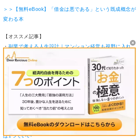
＞＞【無料eBook】「借金は悪である」という既成概念が
変わる本
【オススメ記事】
・
副業で考える人生設計｜マンション経営も視野に入れ
た副業の可能性
・
首都圏でのマンション経営｜覚えておくべき「相場
感」を紹介
・
始める前に読んでおきたい 初心者向け長期資産運用
のコツがわかる本5冊
・
土地とマンションの資産価値は？「売却価値」と「収
益価値」
・
人生はリスクだらけ……でもサラリーマンが行う対策
は1つでいい