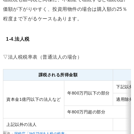
価額が下がりやすく、投資用物件の場合は購入額の25％
程度まで下がるケースもあります。
1-4.法人税
▽法人税税率表（普通法人の場合）
課税される所得金額
下記以外
年800万円以下の部分
資本金1億円以下の法人など
適用除外
年800万円超の部分
上記以外の法人
出典：
国税庁「№5759法人税の税率」