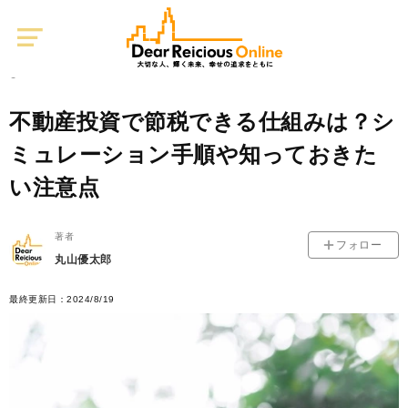
Dear
Reicious
Online
不動産投資
0
2024/07/04
不動産投資で節税できる仕組みは？シ
ミュレーション手順や知っておきた
い注意点
著者
フォロー
丸山優太郎
最終更新日：2024/8/19