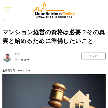
Dear
Reicious
Online
不動産投資
0
2022/08/12
マンション経営の資格は必要？その真
実と始めるために準備したいこと
著者
フォロー
田中タスク
最終更新日：2023/08/31