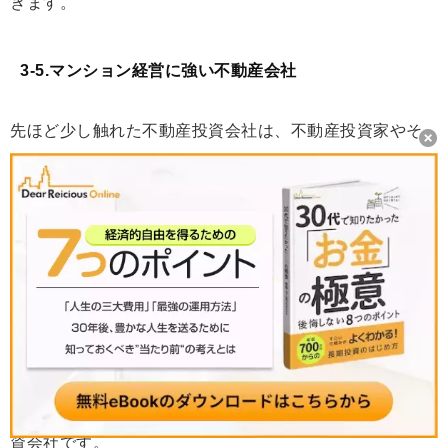
きます。
3-5.マンション経営に強い不動産会社
先ほど少し触れた不動産投資会社は、不動産投資家やそ
の予備軍を顧客とする不動産投資のプロです。セミナー
開催や個別相談会、ネットメディアなどを活用して情報
発信をしている会社もあるので、こうした会社との接点
を持つことも有効な方法です。
というのも、マンション経営に必要な知識や経験を一夜
にして得ることは不可能で、特に初心者の場合は失敗を
避ける意味でもプロを味方につけることが極めて重要で
す。そのプロが誰なのかというと、ほかならぬ不動産投
資会社です。