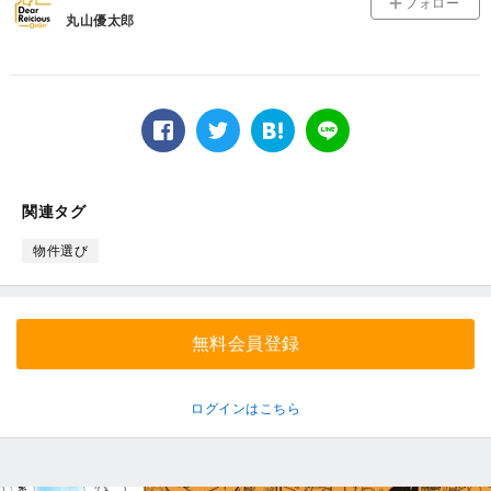
フォロー
丸山優太郎
facebook
twitter
は
LINE
て
な
ブ
関連タグ
ッ
ク
物件選び
マ
ー
ク
無料会員登録
ログインはこちら