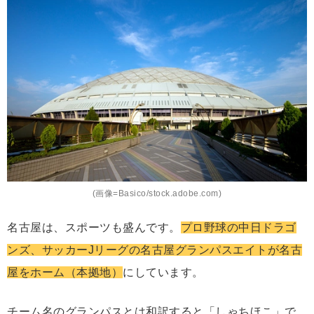
(画像=Basico/stock.adobe.com)
名古屋は、スポーツも盛んです。
プロ野球の中日ドラゴ
ンズ、サッカーJリーグの名古屋グランパスエイトが名古
屋をホーム（本拠地）
にしています。
チーム名のグランパスとは和訳すると「しゃちほこ」で