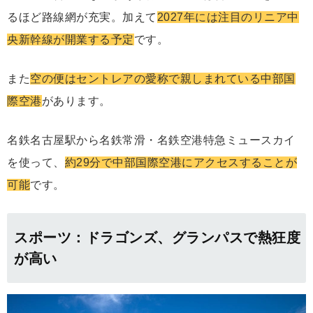
るほど路線網が充実。加えて
2027年には注目のリニア中
央新幹線が開業する予定
です。
また
空の便はセントレアの愛称で親しまれている中部国
際空港
があります。
名鉄名古屋駅から名鉄常滑・名鉄空港特急ミュースカイ
を使って、
約29分で中部国際空港にアクセスすることが
可能
です。
スポーツ：ドラゴンズ、グランパスで熱狂度
が高い