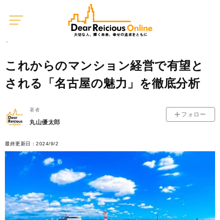
Dear
Reicious
Online
不動産投資
0
2021/02/12
これからのマンション経営で有望と
される「名古屋の魅力」を徹底分析
著者
フォロー
丸山優太郎
最終更新日：2024/9/2