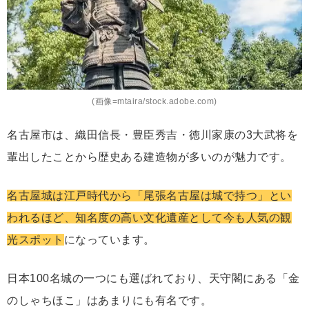
(画像=mtaira/stock.adobe.com)
名古屋市は、織田信長・豊臣秀吉・徳川家康の3大武将を
輩出したことから歴史ある建造物が多いのが魅力です。
名古屋城は江戸時代から「尾張名古屋は城で持つ」とい
われるほど、知名度の高い文化遺産として今も人気の観
光スポット
になっています。
日本100名城の一つにも選ばれており、天守閣にある「金
のしゃちほこ」はあまりにも有名です。