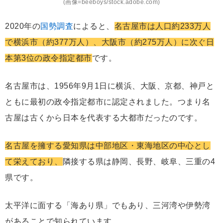
(画像=beeboys/stock.adobe.com)
2020年の
国勢調査
によると、
名古屋市は人口約233万人
で横浜市（約377万人）、大阪市（約275万人）に次ぐ日
本第3位の政令指定都市
です。
名古屋市は、1956年9月1日に横浜、大阪、京都、神戸と
ともに最初の政令指定都市に認定されました。つまり名
古屋は古くから日本を代表する大都市だったのです。
名古屋を擁する愛知県は中部地区・東海地区の中心とし
て栄えており、
隣接する県は静岡、長野、岐阜、三重の4
県です。
太平洋に面する「海あり県」でもあり、三河湾や伊勢湾
があることで知られています。