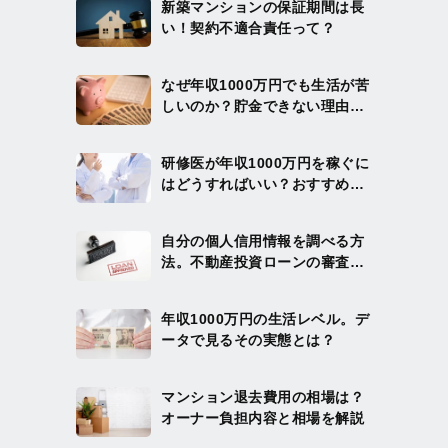
新築マンションの保証期間は長
い！契約不適合責任って？
なぜ年収1000万円でも生活が苦
しいのか？貯金できない理由と
まとまった資産を作る方法を解
説
研修医が年収1000万円を稼ぐに
はどうすればいい？おすすめの
投資方法を解説
自分の個人信用情報を調べる方
法。不動産投資ローンの審査を
通りやすくするには？
年収1000万円の生活レベル。デ
ータで見るその実態とは？
マンション退去費用の相場は？
オーナー負担内容と相場を解説