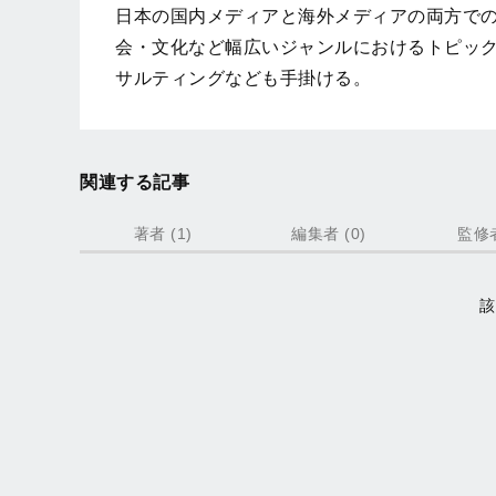
日本の国内メディアと海外メディアの両方で
会・文化など幅広いジャンルにおけるトピッ
サルティングなども手掛ける。
関連する記事
著者 (1)
編集者 (0)
監修者
記
該
事
一
覧