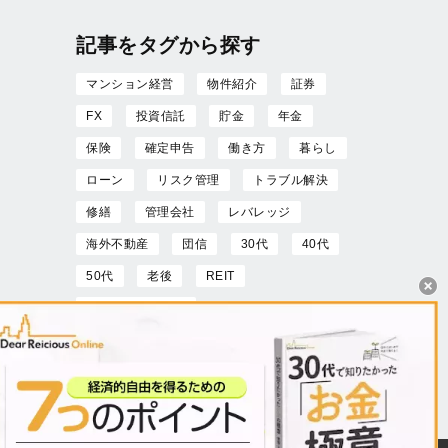
記事をタグから探す
マンション経営
物件紹介
証券
FX
投資信託
貯金
年金
保険
確定申告
働き方
暮らし
ローン
リスク管理
トラブル解決
修繕
管理会社
レバレッジ
海外不動産
団信
30代
40代
50代
老後
REIT
キャッシュフロー