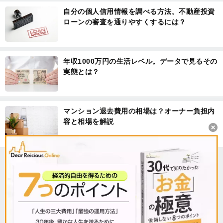
自分の個人信用情報を調べる方法。不動産投資
ローンの審査を通りやすくするには？
年収1000万円の生活レベル。データで見るその
実態とは？
マンション退去費用の相場は？オーナー負担内
容と相場を解説
記事をタグから探す
マンション経営
物件紹介
証券
FX
投資信託
貯金
年金
保険
確定申告
働き方
暮らし
ローン
リスク管理
トラブル解決
修繕
管理会社