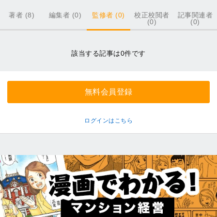
著者 (8)
編集者 (0)
監修者 (0)
校正校閲者
記事関連者
(0)
(0)
記
該当する記事は0件です
事
一
覧
無料会員登録
ログインはこちら