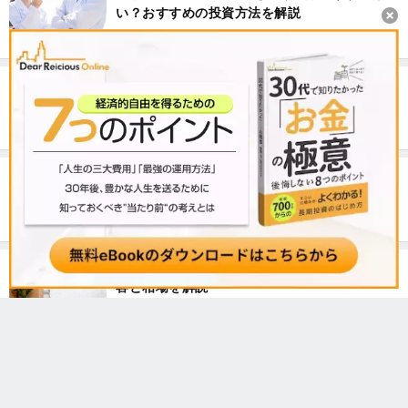
い？おすすめの投資方法を解説
自分の個人信用情報を調べる方法。不動産投資
ローンの審査を通りやすくするには？
年収1000万円の生活レベル。データで見るその
実態とは？
マンション退去費用の相場は？オーナー負担内
容と相場を解説
記事をタグから探す
マンション経営
物件紹介
証券
FX
投資信託