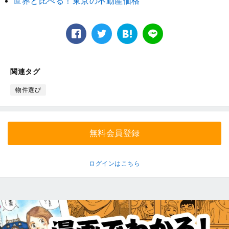
世界と比べる！東京の不動産価格
facebook
twitter
は
LINE
て
な
ブ
関連タグ
ッ
ク
物件選び
マ
ー
ク
無料会員登録
ログインはこちら