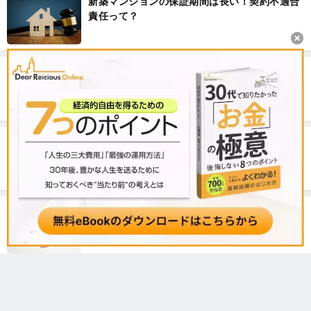
新築マンションの保証期間は長い！契約不適合
責任って？
なぜ年収1000万円でも生活が苦しいのか？貯金
できない理由とまとまった資産を作る方法を解
説
研修医が年収1000万円を稼ぐにはどうすればい
い？おすすめの投資方法を解説
自分の個人信用情報を調べる方法。不動産投資
ローンの審査を通りやすくするには？
年収1000万円の生活レベル。データで見るその
実態とは？